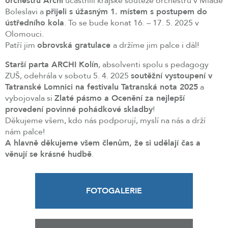
orchestru Archi
účastnili krajské soutěže orchestrů v Mladé
Boleslavi a
přijeli s úžasným 1. místem s postupem do
ústředního kola
. To se bude konat 16. – 17. 5. 2025 v
Olomouci.
Patří jim
obrovská gratulace
a držíme jim palce i dál!
Starší parta ARCHI Kolín
, absolventi spolu s pedagogy
ZUŠ, odehrála v sobotu 5. 4. 2025
soutěžní vystoupení v
Tatranské Lomnici na festivalu Tatranská nota 2025
a
vybojovala si
Zlaté pásmo a Ocenění za nejlepší
provedení povinné pohádkové skladby
!
Děkujeme všem, kdo nás podporují, myslí na nás a drží
nám palce!
A hlavně děkujeme všem členům, že si udělají čas a
věnují se krásné hudbě
.
FOTOGALERIE