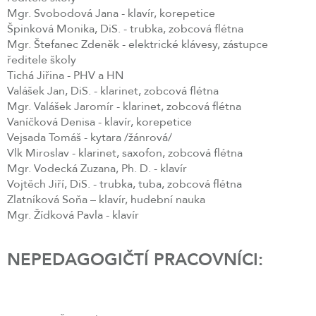
Mgr. Svobodová Jana - klavír, korepetice
Špinková Monika, DiS. - trubka, zobcová flétna
Mgr. Štefanec Zdeněk - elektrické klávesy, zástupce
ředitele školy
Tichá Jiřina - PHV a HN
Valášek Jan, DiS. - klarinet, zobcová flétna
Mgr. Valášek Jaromír - klarinet, zobcová flétna
Vaníčková Denisa - klavír, korepetice
Vejsada Tomáš - kytara /žánrová/
Vlk Miroslav - klarinet, saxofon, zobcová flétna
Mgr. Vodecká Zuzana, Ph. D. - klavír
Vojtěch Jiří, DiS. - trubka, tuba, zobcová flétna
Zlatníková Soňa – klavír, hudební nauka
Mgr. Žídková Pavla - klavír
NEPEDAGOGIČTÍ PRACOVNÍCI: