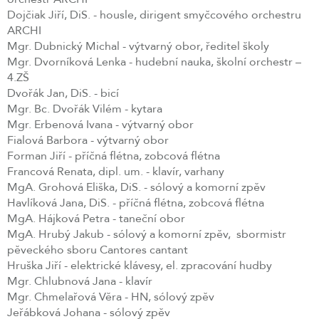
Dojčiak Jiří, DiS. - housle, dirigent smyčcového orchestru
ARCHI
Mgr. Dubnický Michal - výtvarný obor, ředitel školy
Mgr. Dvorníková Lenka - hudební nauka, školní orchestr –
4.ZŠ
Dvořák Jan, DiS. - bicí
Mgr. Bc. Dvořák Vilém - kytara
Mgr. Erbenová Ivana - výtvarný obor
Fialová Barbora - výtvarný obor
Forman Jiří - příčná flétna, zobcová flétna
Francová Renata, dipl. um. - klavír, varhany
MgA. Grohová Eliška, DiS. - sólový a komorní zpěv
Havlíková Jana, DiS. - příčná flétna, zobcová flétna
MgA. Hájková Petra - taneční obor
MgA. Hrubý Jakub - sólový a komorní zpěv, sbormistr
pěveckého sboru Cantores cantant
Hruška Jiří - elektrické klávesy, el. zpracování hudby
Mgr. Chlubnová Jana - klavír
Mgr. Chmelařová Věra - HN, sólový zpěv
Jeřábková Johana - sólový zpěv