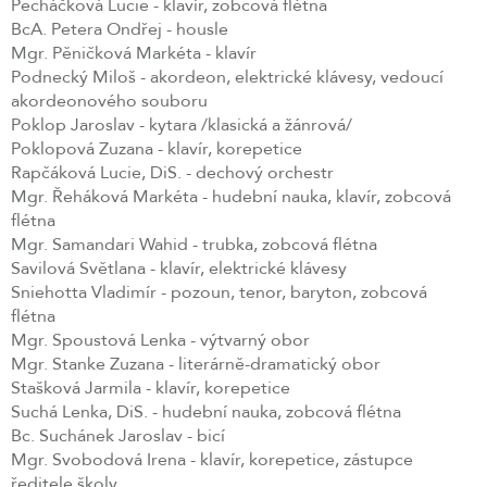
Pecháčková Lucie - klavír, zobcová flétna
BcA. Petera Ondřej - housle
Mgr. Pěničková Markéta - klavír
Podnecký Miloš - akordeon, elektrické klávesy, vedoucí
akordeonového souboru
Poklop Jaroslav - kytara /klasická a žánrová/
Poklopová Zuzana - klavír, korepetice
Rapčáková Lucie, DiS. - dechový orchestr
Mgr. Řeháková Markéta - hudební nauka, klavír, zobcová
flétna
Mgr. Samandari Wahid - trubka, zobcová flétna
Savilová Světlana - klavír, elektrické klávesy
Sniehotta Vladimír - pozoun, tenor, baryton, zobcová
flétna
Mgr. Spoustová Lenka - výtvarný obor
Mgr. Stanke Zuzana - literárně-dramatický obor
Stašková Jarmila - klavír, korepetice
Suchá Lenka, DiS. - hudební nauka, zobcová flétna
Bc. Suchánek Jaroslav - bicí
Mgr. Svobodová Irena - klavír, korepetice, zástupce
ředitele školy