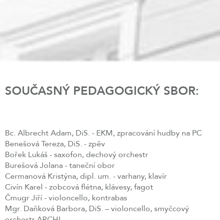
SOUČASNÝ PEDAGOGICKÝ SBOR:
Bc. Albrecht Adam, DiS. - EKM, zpracování hudby na PC
Benešová Tereza, DiS. - zpěv
Bořek Lukáš - saxofon, dechový orchestr
Burešová Jolana - taneční obor
Cermanová Kristýna, dipl. um. - varhany, klavír
Civín Karel - zobcová flétna, klávesy, fagot
Čmugr Jiří - violoncello, kontrabas
Mgr. Daňková Barbora, DiS. – violoncello, smyčcový
orchestr ARCHI