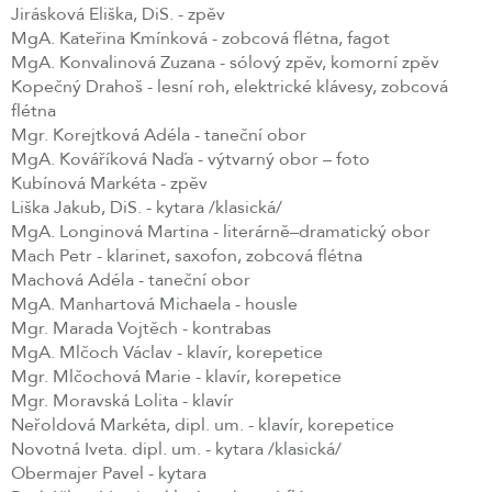
Jirásková Eliška, DiS. - zpěv
MgA. Kateřina Kmínková - zobcová flétna, fagot
MgA. Konvalinová Zuzana - sólový zpěv, komorní zpěv
Kopečný Drahoš - lesní roh, elektrické klávesy, zobcová
flétna
Mgr. Korejtková Adéla - taneční obor
MgA. Kováříková Naďa - výtvarný obor – foto
Kubínová Markéta - zpěv
Liška Jakub, DiS. - kytara /klasická/
MgA. Longinová Martina - literárně–dramatický obor
Mach Petr - klarinet, saxofon, zobcová flétna
Machová Adéla - taneční obor
MgA. Manhartová Michaela - housle
Mgr. Marada Vojtěch - kontrabas
MgA. Mlčoch Václav - klavír, korepetice
Mgr. Mlčochová Marie - klavír, korepetice
Mgr. Moravská Lolita - klavír
Neřoldová Markéta, dipl. um. - klavír, korepetice
Novotná Iveta. dipl. um. - kytara /klasická/
Obermajer Pavel - kytara