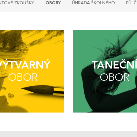
NTOVÉ ZKOUŠKY
OBORY
ÚHRADA ŠKOLNÉHO
PŮJ
VÝTVARNÝ
TANEČN
OBOR
OBOR