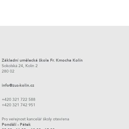
Základní umělecká škola Fr. Kmocha Kolín
Sokolská 24, Kolín 2
280 02
info@zus-kolin.cz
+420 321 722 588
+420 321 742 951
Pro veřejnost kancelář školy otevřena
Pondělí - Pátek