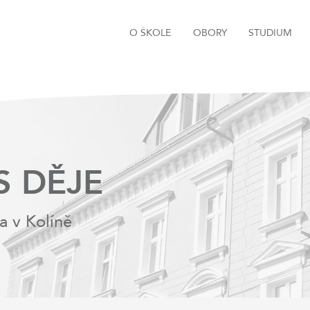
O ŠKOLE
OBORY
STUDIUM
S DĚJE
a v Kolíně