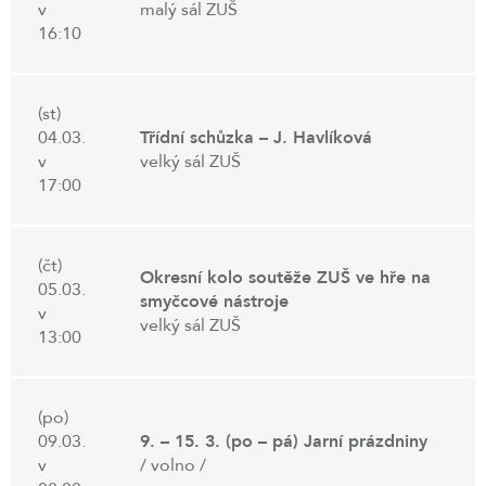
v
malý sál ZUŠ
16:10
(st)
04.03.
Třídní schůzka – J. Havlíková
v
velký sál ZUŠ
17:00
(čt)
Okresní kolo soutěže ZUŠ ve hře na
05.03.
smyčcové nástroje
v
velký sál ZUŠ
13:00
(po)
09.03.
9. – 15. 3. (po – pá) Jarní prázdniny
v
/ volno /