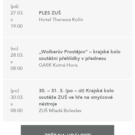
(pá)
27.03.
PLES ZUŠ
v
Hotel Theresia Kolín
19:00
(so)
„Wolkerův Prostějov“ – krajské kolo
28.03.
soutěžní přehlídky v přednesu
v
GASK Kutná Hora
08:00
(po)
30. – 31. 3. (po – út) Krajské kolo
30.03.
soutěže ZUŠ ve hře na smyčcové
v
nástroje
08:00
ZUŠ Mladá Boleslav