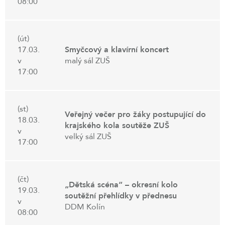
08:00
(út)
17.03.
Smyčcový a klavírní koncert
v
malý sál ZUŠ
17:00
(st)
Veřejný večer pro žáky postupující do
18.03.
krajského kola soutěže ZUŠ
v
velký sál ZUŠ
17:00
(čt)
„Dětská scéna“ – okresní kolo
19.03.
soutěžní přehlídky v přednesu
v
DDM Kolín
08:00