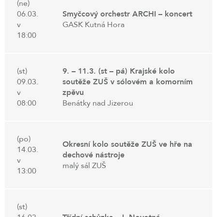
(ne)
06.03.
Smyčcový orchestr ARCHI – koncert
v
GASK Kutná Hora
18:00
(st)
9. – 11.3. (st – pá) Krajské kolo
09.03.
soutěže ZUŠ v sólovém a komorním
v
zpěvu
08:00
Benátky nad Jizerou
(po)
Okresní kolo soutěže ZUŠ ve hře na
14.03.
dechové nástroje
v
malý sál ZUŠ
13:00
(st)