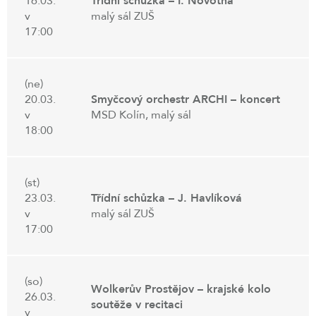
16.03.
Třídní schůzka – I. Novotná
v
malý sál ZUŠ
17:00
(ne)
20.03.
Smyčcový orchestr ARCHI – koncert
v
MSD Kolín, malý sál
18:00
(st)
23.03.
Třídní schůzka – J. Havlíková
v
malý sál ZUŠ
17:00
(so)
Wolkerův Prostějov – krajské kolo
26.03.
soutěže v recitaci
v