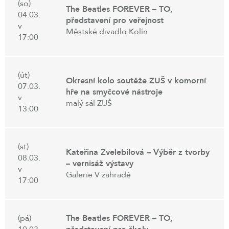
(so)
The Beatles FOREVER – TO,
04.03.
představení pro veřejnost
v
Městské divadlo Kolín
17:00
(út)
Okresní kolo soutěže ZUŠ v komorní
07.03.
hře na smyčcové nástroje
v
malý sál ZUŠ
13:00
(st)
Kateřina Zvelebilová – Výběr z tvorby
08.03.
– vernisáž výstavy
v
Galerie V zahradě
17:00
(pá)
The Beatles FOREVER – TO,