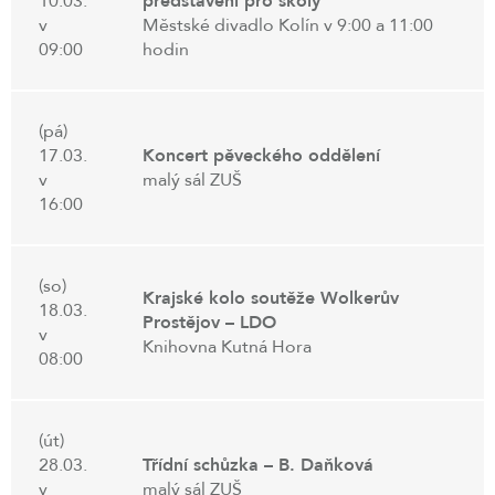
10.03.
představení pro školy
v
Městské divadlo Kolín v 9:00 a 11:00
09:00
hodin
(pá)
17.03.
Koncert pěveckého oddělení
v
malý sál ZUŠ
16:00
(so)
Krajské kolo soutěže Wolkerův
18.03.
Prostějov – LDO
v
Knihovna Kutná Hora
08:00
(út)
28.03.
Třídní schůzka – B. Daňková
v
malý sál ZUŠ