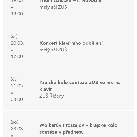
19.03.
Třídní schůzka – I. Novotná
v
malý sál ZUŠ
18:00
(st)
20.03.
Koncert klavírního oddělení
v
malý sál ZUŠ
17:00
(čt)
Krajské kolo soutěže ZUŠ ve hře na
21.03.
klavír
v
ZUŠ Říčany
08:00
(so)
Wolkerův Prostějov – krajské kolo
23.03.
soutěze v přednesu
v