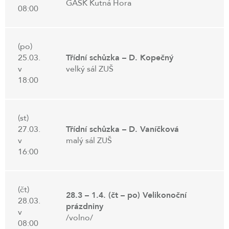
GASK Kutná Hora
08:00
(po)
25.03.
Třídní schůzka – D. Kopečný
v
velký sál ZUŠ
18:00
(st)
27.03.
Třídní schůzka – D. Vaníčková
v
malý sál ZUŠ
16:00
(čt)
28.3 – 1.4. (čt – po) Velikonoční
28.03.
prázdniny
v
/volno/
08:00