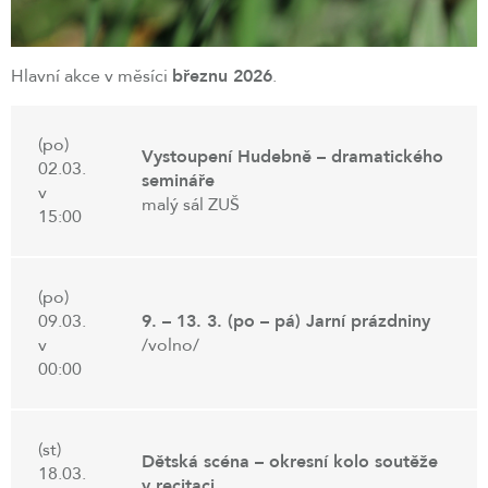
Hlavní akce v měsíci
březnu 2026
.
(po)
Vystoupení Hudebně – dramatického
02.03.
semináře
v
malý sál ZUŠ
15:00
(po)
09.03.
9. – 13. 3. (po – pá) Jarní prázdniny
v
/volno/
00:00
(st)
Dětská scéna – okresní kolo soutěže
18.03.
v recitaci