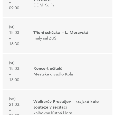
v
DDM Kolín
09:00
(st)
18.03.
Třídní schůzka – L. Moravská
v
malý sál ZUŠ
16:30
(st)
18.03.
Koncert učitelů
v
Městské divadlo Kolín
18:00
(so)
Wolkerův Prostějov – krajské kolo
21.03.
soutěže v recitaci
v
knihovna Kutná Hora