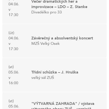
Večer dramatických her a
04.06.
improvizace – LDO – Z. Stanke
v
Divadélko pro 33
17:30
(út)
04.06.
Závěrečný a absolventský koncert
v
MZŠ Velký Osek
17:30
(st)
05.06.
Třídní schůzka – J. Hruška
v
velký sál ZUŠ
16:00
(st)
"VÝTVARNÁ ZAHRADA" / výstava
05.06.
výtvarného oboru ZUŠ – vernisáž