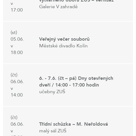
v
Galerie V zahradě
17:00
(st)
05.06.
Veřejný večer souborů
v
Městské divadlo Kolín
18:00
(čt)
6. - 7.6. (čt – pá) Dny otevřených
06.06.
dveří / 14:00 - 17:00 hodin
v
učebny ZUŠ
14:00
(čt)
06.06.
Třídní schůzka – M. Neřoldová
v
malý sál ZUŠ