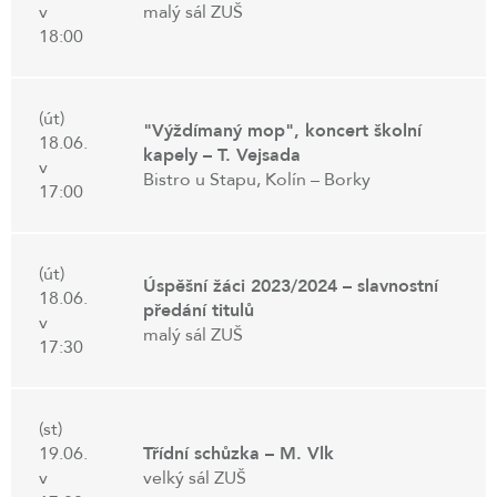
v
malý sál ZUŠ
18:00
(út)
"Výždímaný mop", koncert školní
18.06.
kapely – T. Vejsada
v
Bistro u Stapu, Kolín – Borky
17:00
(út)
Úspěšní žáci 2023/2024 – slavnostní
18.06.
předání titulů
v
malý sál ZUŠ
17:30
(st)
19.06.
Třídní schůzka – M. Vlk
v
velký sál ZUŠ