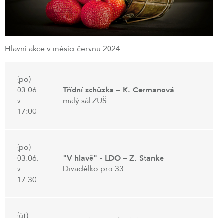
Hlavní akce v měsíci červnu 2024.
(po)
03.06.
Třídní schůzka – K. Cermanová
v
malý sál ZUŠ
17:00
(po)
03.06.
"V hlavě" - LDO – Z. Stanke
v
Divadélko pro 33
17:30
(út)