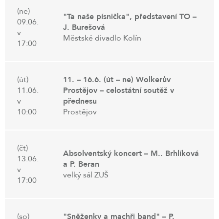
(ne)
"Ta naše písnička", představení TO –
09.06.
J. Burešová
v
Městské divadlo Kolín
17:00
(út)
11. – 16.6. (út – ne) Wolkerův
11.06.
Prostějov – celostátní soutěž v
v
přednesu
10:00
Prostějov
(čt)
Absolventský koncert – M.. Brhlíková
13.06.
a P. Beran
v
velký sál ZUŠ
17:00
(so)
"Sněženky a machři band" – P.