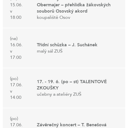
15.06.
Obermajer – přehlídka žákovských
v
souborů Osovský akord
18:00
koupaliště Osov
(ne)
16.06.
Třídní schůzka – J. Suchánek
v
malý sál ZUŠ
17:00
(po)
17. - 19. 6. (po – st) TALENTOVÉ
17.06.
ZKOUŠKY
v
učebny a ateliéry ZUŠ
14:00
(po)
17.06.
Závěrečný koncert – T. Benešová