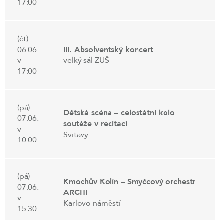
17:00
(čt)
06.06.
III. Absolventský koncert
v
velký sál ZUŠ
17:00
(pá)
Dětská scéna – celostátní kolo
07.06.
soutěže v recitaci
v
Svitavy
10:00
(pá)
Kmochův Kolín – Smyčcový orchestr
07.06.
ARCHI
v
Karlovo náměstí
15:30