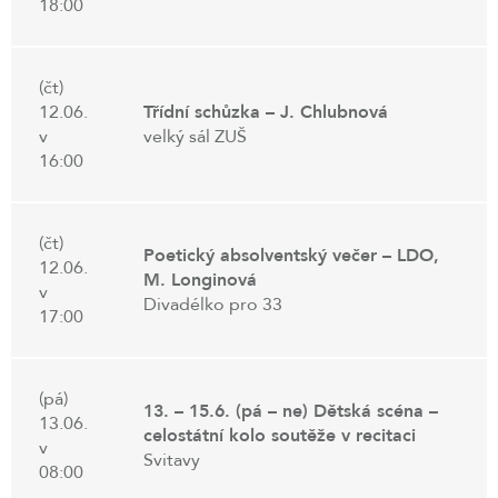
18:00
(čt)
12.06.
Třídní schůzka – J. Chlubnová
v
velký sál ZUŠ
16:00
(čt)
Poetický absolventský večer – LDO,
12.06.
M. Longinová
v
Divadélko pro 33
17:00
(pá)
13. – 15.6. (pá – ne) Dětská scéna –
13.06.
celostátní kolo soutěže v recitaci
v
Svitavy
08:00