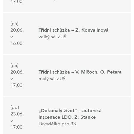
17:00
(pá)
20.06.
Třídní schůzka – Z. Konvalinová
v
velký sál ZUŠ
16:00
(pá)
20.06.
Třídní schůzka – V. Mlčoch, O. Petera
v
malý sál ZUŠ
17:00
(po)
„Dokonalý život” – autorská
23.06.
inscenace LDO, Z. Stanke
v
Divadélko pro 33
17:00