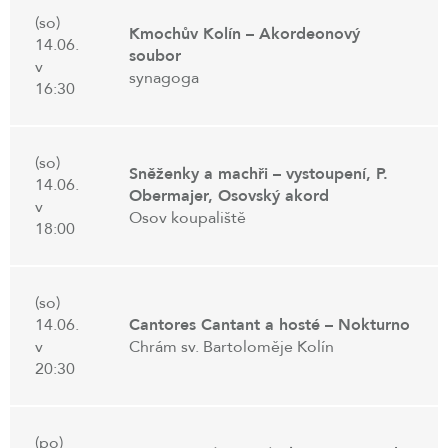
(so)
Kmochův Kolín – Akordeonový
14.06.
soubor
v
synagoga
16:30
(so)
Sněženky a machři – vystoupení, P.
14.06.
Obermajer, Osovský akord
v
Osov koupaliště
18:00
(so)
14.06.
Cantores Cantant a hosté – Nokturno
v
Chrám sv. Bartoloměje Kolín
20:30
(po)