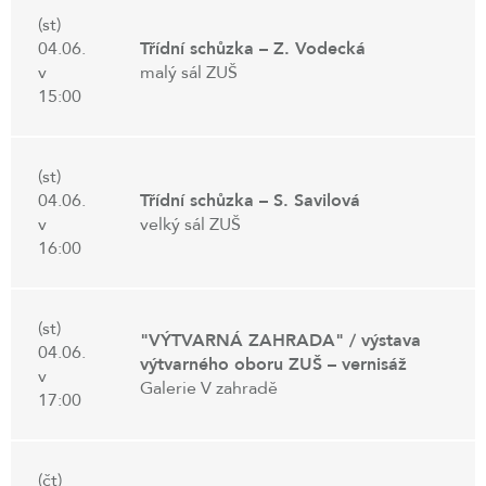
(st)
04.06.
Třídní schůzka – Z. Vodecká
v
malý sál ZUŠ
15:00
(st)
04.06.
Třídní schůzka – S. Savilová
v
velký sál ZUŠ
16:00
(st)
"VÝTVARNÁ ZAHRADA" / výstava
04.06.
výtvarného oboru ZUŠ – vernisáž
v
Galerie V zahradě
17:00
(čt)