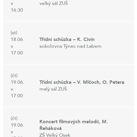
v
velký sál ZUŠ
16:30
(st)
18.06.
Třídní schůzka – K. Civín
v
sokolovna Týnec nad Labem
17:00
(čt)
19.06.
Třídní schůzka – V. Mlčoch, O. Petera
v
malý sál ZUŠ
17:00
(čt)
Koncert filmových melodií, M.
19.06.
Řeháková
v
ZŠ Velký Osek