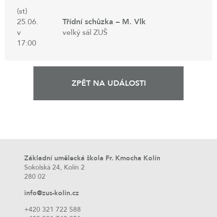
(st)
25.06.
Třídní schůzka – M. Vlk
v
velký sál ZUŠ
17:00
ZPĚT NA UDÁLOSTI
Základní umělecká škola Fr. Kmocha Kolín
Sokolská 24, Kolín 2
280 02
info@zus-kolin.cz
+420 321 722 588