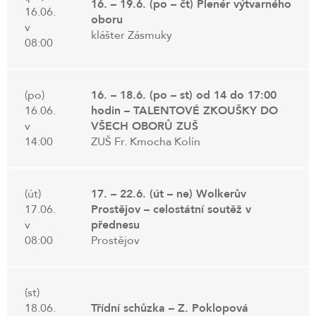
16. – 19.6. (po – čt) Plenér výtvarného
16.06.
oboru
v
klášter Zásmuky
08:00
(po)
16. – 18.6. (po – st) od 14 do 17:00
16.06.
hodin – TALENTOVÉ ZKOUŠKY DO
v
VŠECH OBORŮ ZUŠ
14:00
ZUŠ Fr. Kmocha Kolín
(út)
17. – 22.6. (út – ne) Wolkerův
17.06.
Prostějov – celostátní soutěž v
v
přednesu
08:00
Prostějov
(st)
18.06.
Třídní schůzka – Z. Poklopová