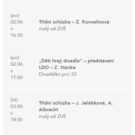
(po)
02.06.
Třídní schůzka – Z. Konvalinová
v
malý sál ZUŠ
16:30
(po)
„Děti hrají divadlo” – představení
02.06.
LDO – Z. Stanke
v
Divadélko pro 33
17:00
(út)
Třídní schůzka – J. Jeřábková, A.
03.06.
Albrecht
v
malý sál ZUŠ
18:00