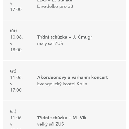
v
Divadélko pro 33
17:00
(út)
10.06.
Třídní schůzka – J. Čmugr
v
malý sál ZUŠ
18:00
(st)
11.06.
Akordeonový a varhanní koncert
v
Evangelický kostel Kolín
17:00
(st)
11.06.
Třídní schůzka – M. Vlk
v
velký sál ZUŠ