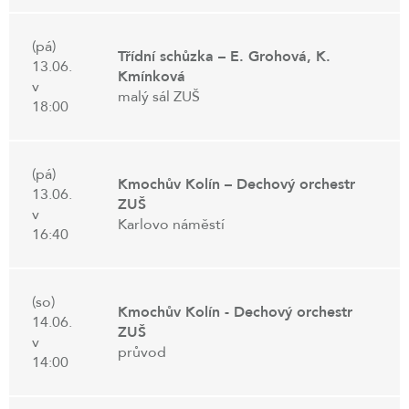
(pá)
Třídní schůzka – E. Grohová, K.
13.06.
Kmínková
v
malý sál ZUŠ
18:00
(pá)
Kmochův Kolín – Dechový orchestr
13.06.
ZUŠ
v
Karlovo náměstí
16:40
(so)
Kmochův Kolín - Dechový orchestr
14.06.
ZUŠ
v
průvod
14:00