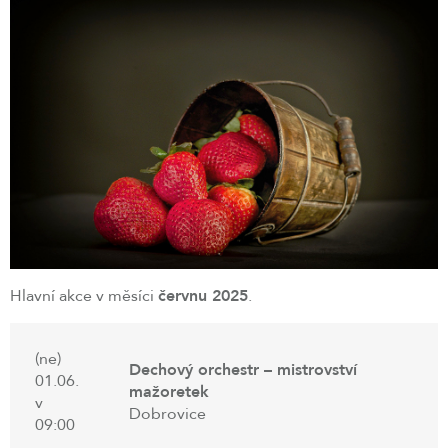
Hlavní akce v měsíci
červnu 2025
.
(ne)
Dechový orchestr – mistrovství
01.06.
mažoretek
v
Dobrovice
09:00