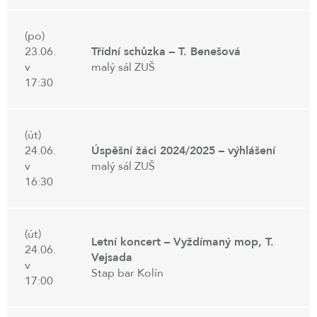
(po)
23.06.
Třídní schůzka – T. Benešová
v
malý sál ZUŠ
17:30
(út)
24.06.
Úspěšní žáci 2024/2025 – výhlášení
v
malý sál ZUŠ
16:30
(út)
Letní koncert – Vyždímaný mop, T.
24.06.
Vejsada
v
Stap bar Kolín
17:00