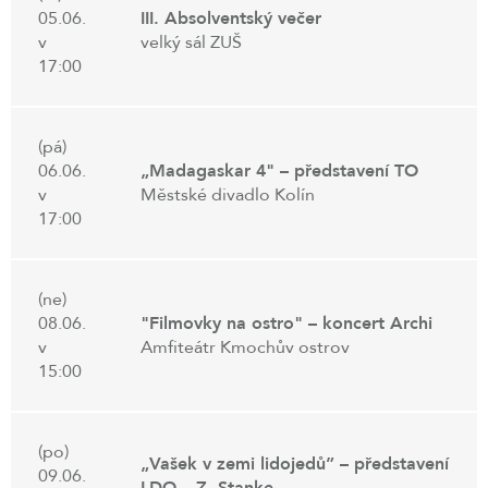
05.06.
III. Absolventský večer
v
velký sál ZUŠ
17:00
(pá)
06.06.
„Madagaskar 4" – představení TO
v
Městské divadlo Kolín
17:00
(ne)
08.06.
"Filmovky na ostro" – koncert Archi
v
Amfiteátr Kmochův ostrov
15:00
(po)
„Vašek v zemi lidojedů” – představení
09.06.
LDO – Z. Stanke