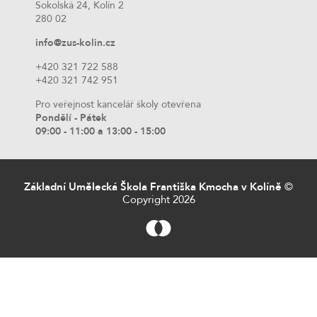
Sokolská 24, Kolín 2
280 02
info@zus-kolin.cz
+420 321 722 588
+420 321 742 951
Pro veřejnost kancelář školy otevřena
Pondělí - Pátek
09:00 - 11:00 a 13:00 - 15:00
Základní Umělecká Škola Františka Kmocha v Kolíně
©
Copyright 2026