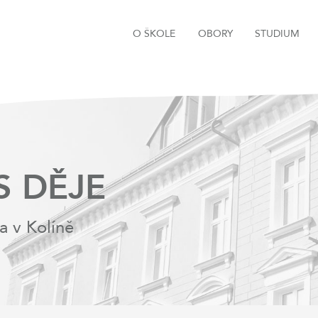
O ŠKOLE
OBORY
STUDIUM
S DĚJE
a v Kolíně