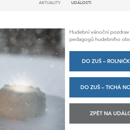
AKTUALITY
UDÁLOSTI
Hudební vánoční pozdrav 
pedagogů hudebního obor
DO ZUŠ – ROLNIČK
DO ZUŠ – TICHÁ N
ZPĚT NA UDÁLO