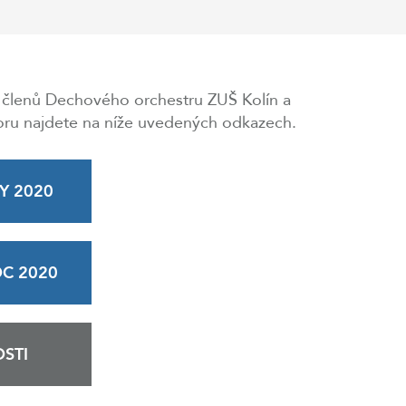
členů Dechového orchestru ZUŠ Kolín a
u najdete na níže uvedených odkazech.
Y 2020
OC 2020
STI