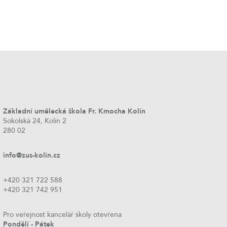
Základní umělecká škola Fr. Kmocha Kolín
Sokolská 24, Kolín 2
280 02
info@zus-kolin.cz
+420 321 722 588
+420 321 742 951
Pro veřejnost kancelář školy otevřena
Pondělí - Pátek