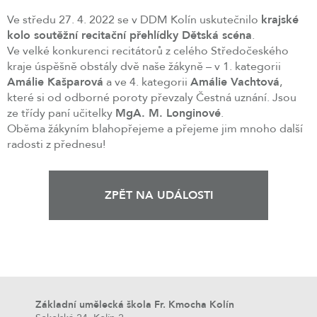
Ve středu 27. 4. 2022 se v DDM Kolín uskutečnilo
krajské
kolo soutěžní recitační přehlídky Dětská scéna
.
Ve velké konkurenci recitátorů z celého Středočeského
kraje úspěšně obstály dvě naše žákyně – v 1. kategorii
Amálie Kašparová
a ve 4. kategorii
Amálie Vachtová
,
které si od odborné poroty převzaly Čestná uznání. Jsou
ze třídy paní učitelky
MgA. M. Longinové
.
Oběma žákyním blahopřejeme a přejeme jim mnoho další
radosti z přednesu!
ZPĚT NA UDÁLOSTI
Základní umělecká škola Fr. Kmocha Kolín