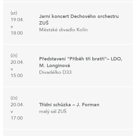
(st)
Jarní koncert Dechového orchestru
19.04.
ZUŠ
v
Městské divadlo Kolín
18:00
(čt)
Představení "Příběh tří bratří"– LDO,
20.04.
M. Longinová
v
Divadélko D33
15:00
(čt)
20.04.
Třídní schůzka – J. Forman
v
malý sál ZUŠ
17:00