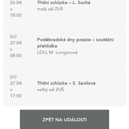
26.04.
Třídní schůzka – L. Suchá
v
malý sál ZUŠ
18:00
(čt)
Poděbradské dny poezie – soutěžní
27.04.
přehlídka
v
LDO, M. Longinová
08:00
(čt)
27.04.
Třídní schůzka – S. Savilová
v
velký sál ZUŠ
17:00
ZPĚT NA UDÁLOSTI