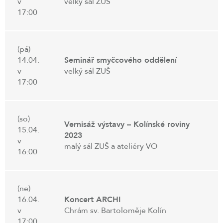
v
velký sál ZUŠ
17:00
(pá)
14.04.
Seminář smyčcového oddělení
v
velký sál ZUŠ
17:00
(so)
Vernisáž výstavy – Kolínské roviny
15.04.
2023
v
malý sál ZUŠ a ateliéry VO
16:00
(ne)
16.04.
Koncert ARCHI
v
Chrám sv. Bartoloměje Kolín
17:00