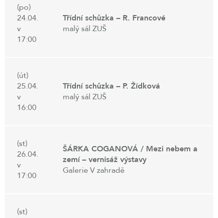
(po)
24.04.
Třídní schůzka – R. Francové
v
malý sál ZUŠ
17:00
(út)
25.04.
Třídní schůzka – P. Žídková
v
malý sál ZUŠ
16:00
(st)
ŠÁRKA COGANOVÁ / Mezi nebem a
26.04.
zemí – vernisáž výstavy
v
Galerie V zahradě
17:00
(st)