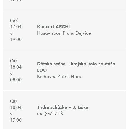
(po)
17.04.
Koncert ARCHI
v
Husův sbor, Praha Dejvice
19:00
(út)
Dětská scéna – krajské kolo soutěže
18.04.
LDO
v
Knihovna Kutná Hora
08:00
(út)
18.04.
Třídní schůzka – J. Liška
v
malý sál ZUŠ
17:00