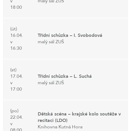
v
malý sál ZUŠ
18:00
(út)
16.04.
Třídní schůzka – I. Svobodová
v
malý sál ZUŠ
16:30
(st)
17.04.
Třídní schůzka – L. Suchá
v
malý sál ZUŠ
17:00
(po)
Dětská scéna – krajské kolo soutěže v
22.04.
recitaci (LDO)
v
Knihovna Kutná Hora
08:00