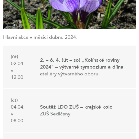
Hlavní akce v měsíci dubnu 2024.
(út)
2. – 6. 4. (út – so) „Kolínské roviny
02.04.
2024" – výtvarné sympozium a dílna
v
ateliéry výtvarného oboru
12:00
(čt)
04.04.
Soutěž LDO ZUŠ – krajské kolo
v
ZUŠ Sedlčany
08:00