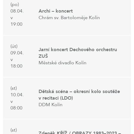
(po)
08.04.
Archi – koncert
v
Chrám sv. Bartoloměje Kolín
19:00
(út)
Jarní koncert Dechového orchestru
09.04.
ZUŠ
v
Městské divadlo Kolín
18:00
(st)
Dětská scéna – okresní kolo soutěže
10.04.
v recitaci (LDO)
v
DDM Kolín
08:00
(st)
Zdeněk KŘÍŽ / OBRAZY 1983–2023 –