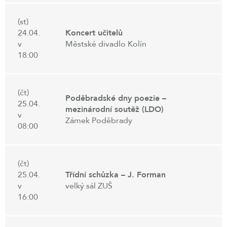
(st)
24.04.
Koncert učitelů
v
Městské divadlo Kolín
18:00
(čt)
Poděbradské dny poezie –
25.04.
mezinárodní soutěž (LDO)
v
Zámek Poděbrady
08:00
(čt)
25.04.
Třídní schůzka – J. Forman
v
velký sál ZUŠ
16:00