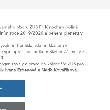
tvarného oboru ZUŠ Fr. Kmocha v Kolíně
olním roce 2019/2020 a během plenéru v
ývalého františkánského kláštera v
e spolupráci se spolkem Klášter Zásmuky z.s.
20
.
zorganizovaly a práce do kalendáře ZUŠ pro
ily
Ivana Erbenová a Naďa Kováříková
.
E