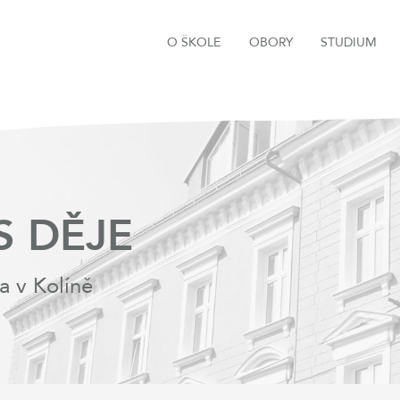
O ŠKOLE
OBORY
STUDIUM
S DĚJE
a v Kolíně