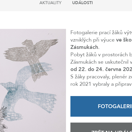
AKTUALITY
UDÁLOSTI
Fotogalerie prací žáků vý
vzniklých při výuce
ve šk
Zásmukách
.
Pobyt žáků v prostorách b
Zásmukách se uskutečnil v
od 22. do 24. června 20
S žáky pracovaly, plenér 
rok 2021 vybraly a připrav
FOTOGALERI