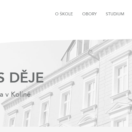
O ŠKOLE
OBORY
STUDIUM
S DĚJE
a v Kolíně