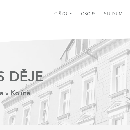
O ŠKOLE
OBORY
STUDIUM
S DĚJE
a v Kolíně