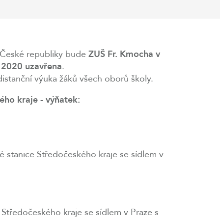
y České republiky bude
ZUŠ Fr. Kmocha v
. 2020 uzavřena
.
istanční výuka žáků všech oborů školy.
ho kraje - výňatek:
ké stanice Středočeského kraje se sídlem v
e Středočeského kraje se sídlem v Praze s