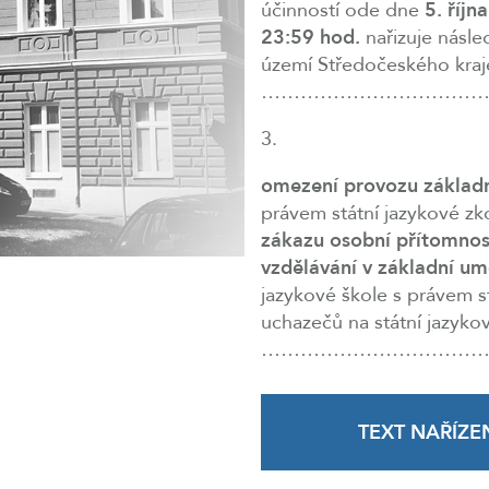
účinností ode dne
5. říjn
23:59 hod.
nařizuje násle
území Středočeského kraje
……………………………
3.
omezení provozu základ
právem státní jazykové z
zákazu osobní přítomno
vzdělávání v základní um
jazykové škole s právem s
uchazečů na státní jazyko
……………………………
TEXT NAŘÍZE