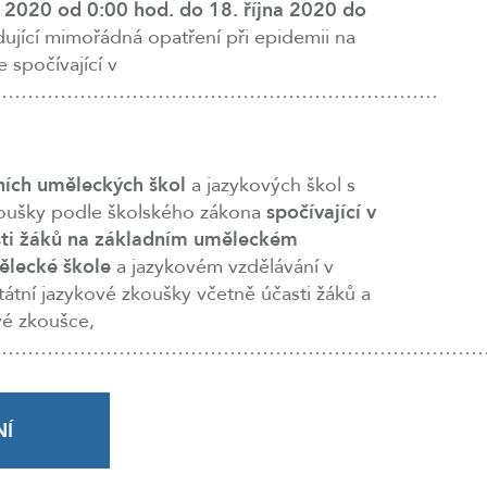
a 2020 od 0:00 hod. do 18. října 2020 do
dující mimořádná opatření při epidemii na
 spočívající v
……………………………………………………………
ních uměleckých škol
a jazykových škol s
koušky podle školského zákona
spočívající v
sti žáků na základním uměleckém
ělecké škole
a jazykovém vzdělávání v
tátní jazykové zkoušky včetně účasti žáků a
vé zkoušce,
…………………………………………………………………
NÍ