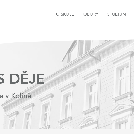
O ŠKOLE
OBORY
STUDIUM
S DĚJE
a v Kolíně