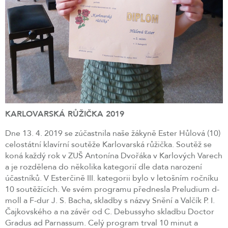
KARLOVARSKÁ RŮŽIČKA 2019
Dne 13. 4. 2019 se zúčastnila naše žákyně Ester Hůlová (10)
celostátní klavírní soutěže Karlovarská růžička. Soutěž se
koná každý rok v ZUŠ Antonína Dvořáka v Karlových Varech
a je rozdělena do několika kategorií dle data narození
účastníků. V Esterčině III. kategorii bylo v letošním ročníku
10 soutěžících. Ve svém programu přednesla Preludium d-
moll a F-dur J. S. Bacha, skladby s názvy Snění a Valčík P. I.
Čajkovského a na závěr od C. Debussyho skladbu Doctor
Gradus ad Parnassum. Celý program trval 10 minut a