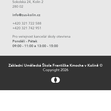
Sokolská 24, Kolín 2
280 02
info@zus-kolin.cz
+420 321 722 588
+420 321 742 951
Pro veřejnost kancelář školy otevřena
Pondělí - Pátek
09:00 - 11:00 a 13:00 - 15:00
Základní Umělecká Škola Františka Kmocha v Kolíně
©
Copyright 2026