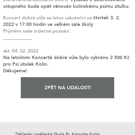
vstupného bude opět věnován kolínskému psímu útulku.
Koncert dobré vůle se letos uskuteční ve
čtvrtek 3. 2.
2022 v 17:00 hodin ve velkém sále školy
.
Přijměte naše srdečné pozvání.
____________
akt. 04. 02. 2022
Na letošním Koncertě dobré vůle bylo vybráno 2 500 Kč
pro Psí útulek Kolín.
Děkujeme!
ZPĚT NA UDÁLOSTI
Základní umělecká škola Fr. Kmocha Kolín