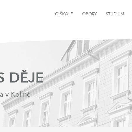
O ŠKOLE
OBORY
STUDIUM
S DĚJE
a v Kolíně