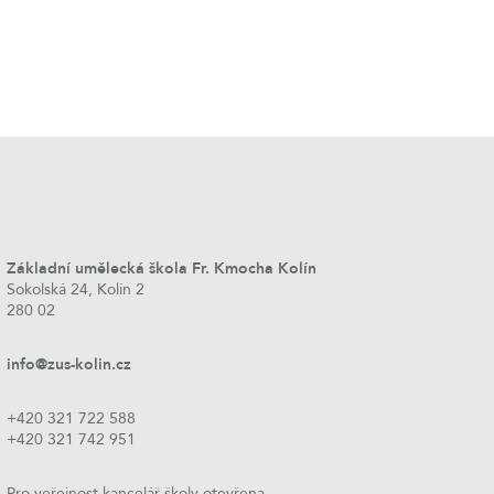
Základní umělecká škola Fr. Kmocha Kolín
Sokolská 24, Kolín 2
280 02
info@zus-kolin.cz
+420 321 722 588
+420 321 742 951
Pro veřejnost kancelář školy otevřena