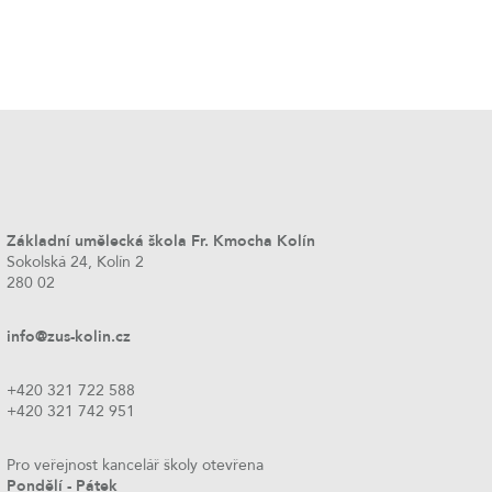
Základní umělecká škola Fr. Kmocha Kolín
Sokolská 24, Kolín 2
280 02
info@zus-kolin.cz
+420 321 722 588
+420 321 742 951
Pro veřejnost kancelář školy otevřena
Pondělí - Pátek