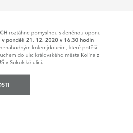
ECH
roztáhne pomyslnou skleněnou oponu
a
v pondělí 21. 12. 2020 v 16.30 hodin
 nenáhodným kolemjdoucím, které potěší
uchem do ulic královského města Kolína z
Š v Sokolské ulici.
STI