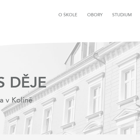
O ŠKOLE
OBORY
STUDIUM
S DĚJE
a v Kolíně