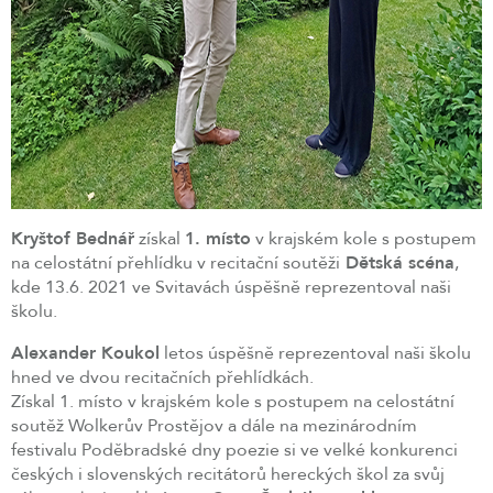
Kryštof Bednář
získal
1. místo
v krajském kole s postupem
na celostátní přehlídku v recitační soutěži
Dětská scéna
,
kde 13.6. 2021 ve Svitavách úspěšně reprezentoval naši
školu.
Alexander Koukol
letos úspěšně reprezentoval naši školu
hned ve dvou recitačních přehlídkách.
Získal 1. místo v krajském kole s postupem na celostátní
soutěž Wolkerův Prostějov a dále na mezinárodním
festivalu Poděbradské dny poezie si ve velké konkurenci
českých i slovenských recitátorů hereckých škol za svůj