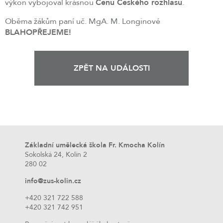
výkon vybojoval krásnou
Cenu Českého rozhlasu
.
Oběma žákům paní uč. MgA. M. Longinové
BLAHOPŘEJEME!
ZPĚT NA UDÁLOSTI
Základní umělecká škola Fr. Kmocha Kolín
Sokolská 24, Kolín 2
280 02
info@zus-kolin.cz
+420 321 722 588
+420 321 742 951