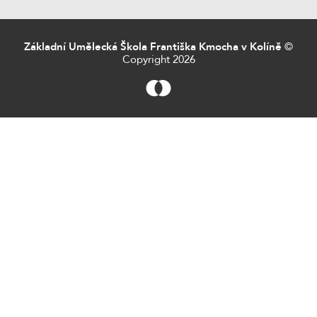
Základní Umělecká Škola Františka Kmocha v Kolíně
©
Copyright 2026