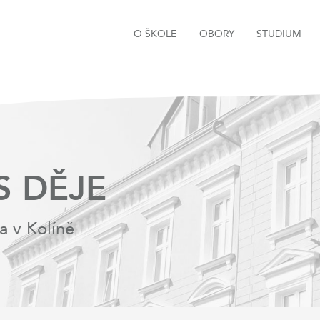
O ŠKOLE
OBORY
STUDIUM
S DĚJE
a v Kolíně