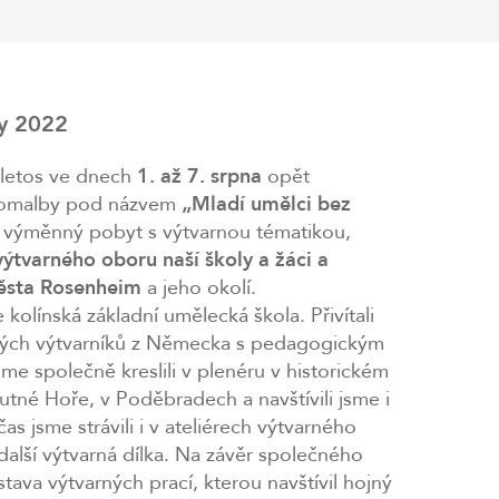
by 2022
 letos ve dnech
1. až 7. srpna
opět
jinomalby pod názvem
„Mladí umělci bez
o výměnný pobyt s výtvarnou tématikou,
výtvarného oboru naší školy a žáci a
ěsta Rosenheim
a jeho okolí.
 kolínská základní umělecká škola. Přivítali
dých výtvarníků z Německa s pedagogickým
 společně kreslili v plenéru v historickém
Kutné Hoře, v Poděbradech a navštívili jsme i
čas jsme strávili i v ateliérech výtvarného
další výtvarná dílka. Na závěr společného
ava výtvarných prací, kterou navštívil hojný