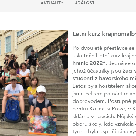
AKTUALITY
UDÁLOSTI
Letní kurz krajinomal
Po dvouleté přestávce se
uskutečnil letní kurz kra
hranic 2022“
. Jedná se 
jehož účastníky jsou
žáci 
studenti z bavorského m
Letos byla hostitelem akce
jsme celkem patnáct mla
doprovodem. Postupně jsme
centru Kolína, v Praze, v 
sklárnu v Tasicích. Nějaký 
oboru školy, kde vznikala 
týdne byla uspořádána výst