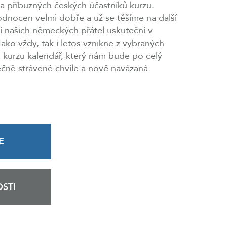
 a příbuzných českých účastníků kurzu.
odnocen velmi dobře a už se těšíme na další
ní našich německých přátel uskuteční v
o vždy, tak i letos vznikne z vybraných
ů kurzu kalendář, který nám bude po celý
lečně strávené chvíle a nově navázaná
E
STI