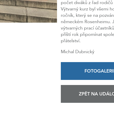
počet diváků z řad rodičů
Výtvarný kurz byl všemi h
ročník, který se na pozvá
německém Rosenheimu. Jak
výtvarných prací účastník
příští rok připomínat spo
přátelství.
Michal Dubnický
FOTOGALERI
ZPĚT NA UDÁLO