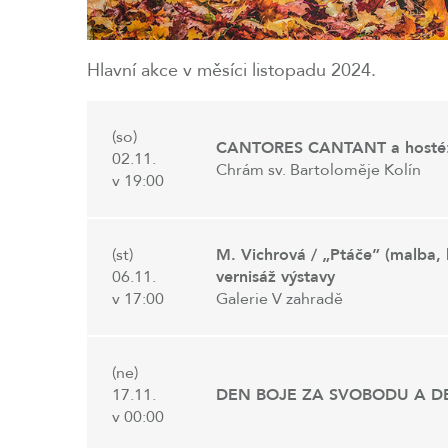
Hlavní akce v měsíci listopadu 2024.
(so)
CANTORES CANTANT a hosté: 
02.11.
Chrám sv. Bartoloměje Kolín
v 19:00
(st)
M. Vichrová / „Ptáče” (malba,
06.11.
vernisáž výstavy
v 17:00
Galerie V zahradě
(ne)
17.11.
DEN BOJE ZA SVOBODU A D
v 00:00