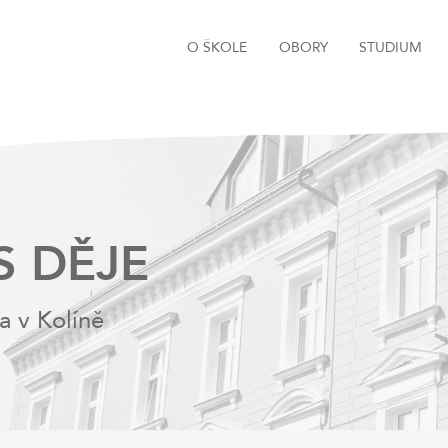
O ŠKOLE
OBORY
STUDIUM
S DĚJE
a v Kolíně