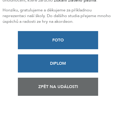
ohodnocení, které zaručilo
získání zlatého pásma
.
Honzíku, gratulujeme a děkujeme za příkladnou
reprezentaci naší školy. Do dalšího studia přejeme mnoho
úspěchů a radosti ze hry na akordeon.
FOTO
DIPLOM
ZPĚT NA UDÁLOSTI