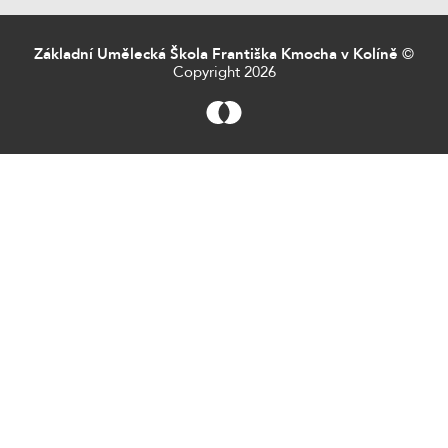
Základní Umělecká Škola Františka Kmocha v Kolíně
©
Copyright 2026