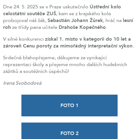
Dne 24. 5. 2025 se v Praze uskutečnilo
Ústřední kolo
celostátní soutěže ZUŠ
, kam se z krajského kola
probojoval náš žák,
Sebastián Johann Žůrek
, hráč na
lesní
roh
ze třídy pana učitele
Drahoše Kopečného
.
V silné konkurenci
získal 1. místo v kategorii do 10 let a
zároveň Cenu poroty za mimořádný interpretační výkon
.
Srdečně blahopřejeme, děkujeme za vynikající
reprezentaci školy a přejeme mnoho dalších hudebních
zážitků a soutěžních úspěchů!
Irena Svobodová
FOTO 1
FOTO 2