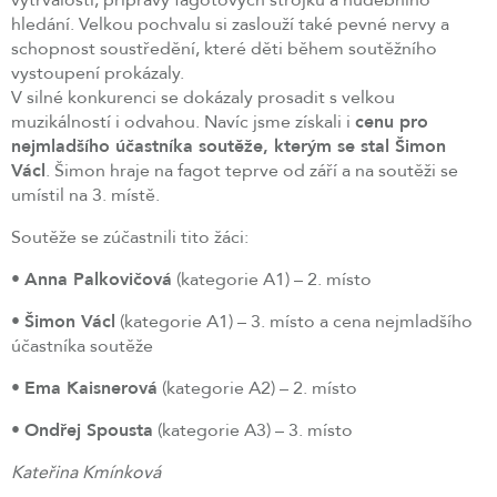
hledání. Velkou pochvalu si zaslouží také pevné nervy a
schopnost soustředění, které děti během soutěžního
vystoupení prokázaly.
V silné konkurenci se dokázaly prosadit s velkou
muzikálností i odvahou. Navíc jsme získali i
cenu pro
nejmladšího účastníka soutěže, kterým se stal Šimon
Václ
. Šimon hraje na fagot teprve od září a na soutěži se
umístil na 3. místě.
Soutěže se zúčastnili tito žáci:
•
Anna Palkovičová
(kategorie A1) – 2. místo
•
Šimon Václ
(kategorie A1) – 3. místo a cena nejmladšího
účastníka soutěže
•
Ema Kaisnerová
(kategorie A2) – 2. místo
•
Ondřej Spousta
(kategorie A3) – 3. místo
Kateřina Kmínková