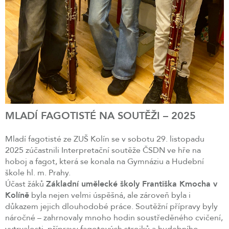
MLADÍ FAGOTISTÉ NA SOUTĚŽI – 2025
Mladí fagotisté ze ZUŠ Kolín se v sobotu 29. listopadu
2025 zúčastnili Interpretační soutěže ČSDN ve hře na
hoboj a fagot, která se konala na Gymnáziu a Hudební
škole hl. m. Prahy.
Účast žáků
Základní umělecké školy Františka Kmocha v
Kolíně
byla nejen velmi úspěšná, ale zároveň byla i
důkazem jejich dlouhodobé práce. Soutěžní přípravy byly
náročné – zahrnovaly mnoho hodin soustředěného cvičení,
vytrvalosti, přípravy fagotových strojků a hudebního