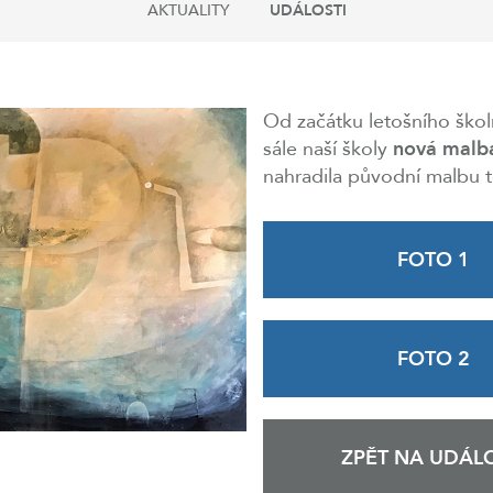
AKTUALITY
UDÁLOSTI
Od začátku letošního ško
sále naší školy
nová malba
nahradila původní malbu 
FOTO 1
FOTO 2
ZPĚT NA UDÁLO