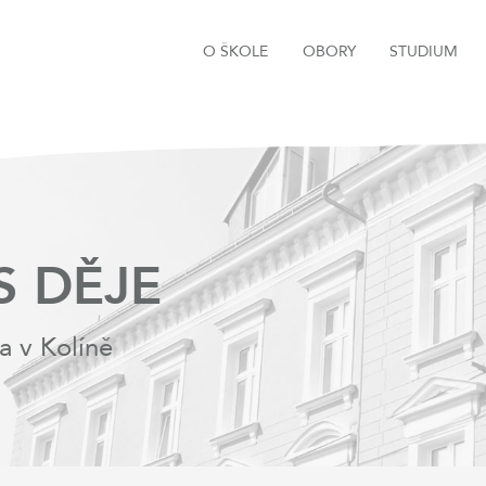
O ŠKOLE
OBORY
STUDIUM
S DĚJE
a v Kolíně