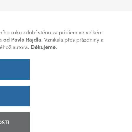
lního roku zdobí stěnu za pódiem ve velkém
 od Pavla Rajdla
. Vznikala přes prázdniny a
téhož autora.
Děkujeme
.
STI