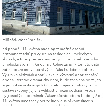
Milí žáci, vážení rodiče,
od pondělí 11. května bude opět možná osobní
přítomnost žáků při výuce na základních uměleckých
školách, a to za přesně stanovených podmínek. Základní
umělecká škola Fr. Kmocha v Kolíně zahájí k tomuto datu
zatím pouze individuální výuku žáků hudebního oboru.
Výuka kolektivních oborů, jako je výtvarný obor, taneční
obor a literárně dramatický obor, bude zahájena po té, co
si jednotliví učitelé zjistí konkrétní zájem o tuto výuku a
sestaví skupiny, jejichž velikost umožní dodržení všech
hygienických podmínek. Žákům těchto oborů budou již od
11. května umožněny pouze individuální konzultace s