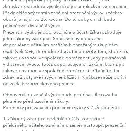
učitelem v případě přípravy na talentové a přijímací
zkoušky na střední a vysoké školy s uměleckým zaměřením.
Předpokládaný termín zahájení prezenční výuky u těchto
oborů je nejdříve 25. května. Do té doby u nich bude
pokračovat distanční výuka.
Prezenční výuka je dobrovolná a o účasti žáka rozhoduje
jeho zákonný zástupce. Současně bylo důrazně
doporučeno učitelům patřícím k ohroženým skupinám
osob (věk 65+, chronické zdravotní potíže) a těm, kteří žijí s
takovou osobou ve společné domácnosti, aby pokračovali
v distanční výuce. Totéž doporučujeme i žákům, kteří žijí s
takovou osobou ve společné domácnosti. Chráníte tím
zdraví a životy své i svých nejbližších. K nákaze může dojít i
od zcela bezpříznakového jedince.
Obnovená prezenční výuka bude probíhat dle rozvrhu
platného před uzavřením školy.
Podmínky pro zahájení prezenční výuky v ZUŠ jsou tyto:
1. Zákonný zástupce nezletilého žáka kontaktuje
příslušného učitele, oznámí mu záměr nastoupit prezenční