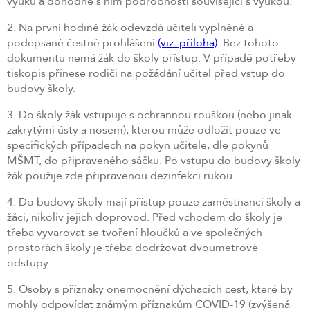
výuku a dohodne s ním podrobnosti související s výukou.
2. Na první hodině žák odevzdá učiteli vyplněné a
podepsané čestné prohlášení
(viz. příloha)
. Bez tohoto
dokumentu nemá žák do školy přístup. V případě potřeby
tiskopis přinese rodiči na požádání učitel před vstup do
budovy školy.
3. Do školy žák vstupuje s ochrannou rouškou (nebo jinak
zakrytými ústy a nosem), kterou může odložit pouze ve
specifických případech na pokyn učitele, dle pokynů
MŠMT, do připraveného sáčku. Po vstupu do budovy školy
žák použije zde připravenou dezinfekci rukou.
4. Do budovy školy mají přístup pouze zaměstnanci školy a
žáci, nikoliv jejich doprovod. Před vchodem do školy je
třeba vyvarovat se tvoření hloučků a ve společných
prostorách školy je třeba dodržovat dvoumetrové
odstupy.
5. Osoby s příznaky onemocnění dýchacích cest, které by
mohly odpovídat známým příznakům COVID-19 (zvýšená