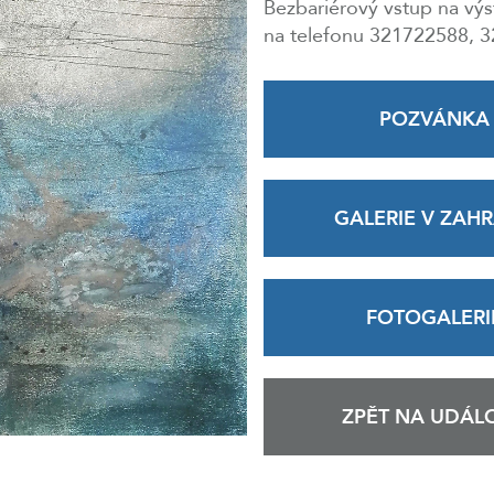
Bezbariérový vstup na vý
na telefonu 321722588, 
POZVÁNKA
GALERIE V ZAH
FOTOGALERI
ZPĚT NA UDÁLO