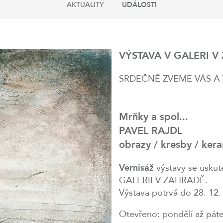
AKTUALITY
UDÁLOSTI
VÝSTAVA V GALERI V
SRDEČNĚ ZVEME VÁS A 
Mrňky a spol...
PAVEL RAJDL
obrazy / kresby / ker
Vernisáž
výstavy se uskut
GALERII V ZAHRADĚ.
Výstava potrvá do 28. 12.
Otevřeno: pondělí až pát