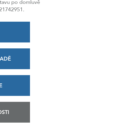
stavu po domluvě
321742951.
RADĚ
E
STI