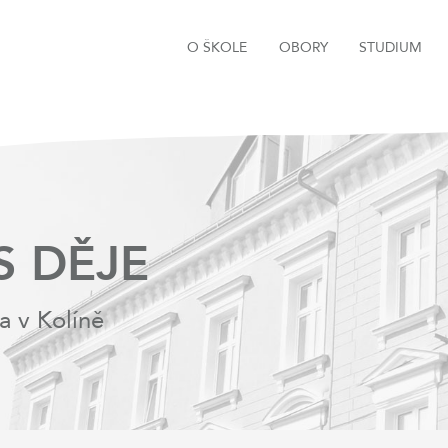
O ŠKOLE
OBORY
STUDIUM
S DĚJE
a v Kolíně