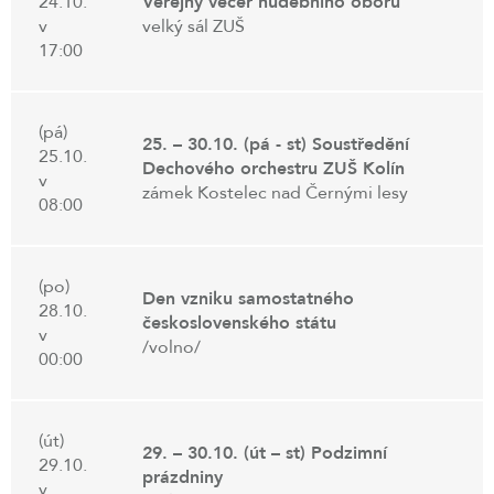
24.10.
Veřejný večer hudebního oboru
v
velký sál ZUŠ
17:00
(pá)
25. – 30.10. (pá - st) Soustředění
25.10.
Dechového orchestru ZUŠ Kolín
v
zámek Kostelec nad Černými lesy
08:00
(po)
Den vzniku samostatného
28.10.
československého státu
v
/volno/
00:00
(út)
29. – 30.10. (út – st) Podzimní
29.10.
prázdniny
v