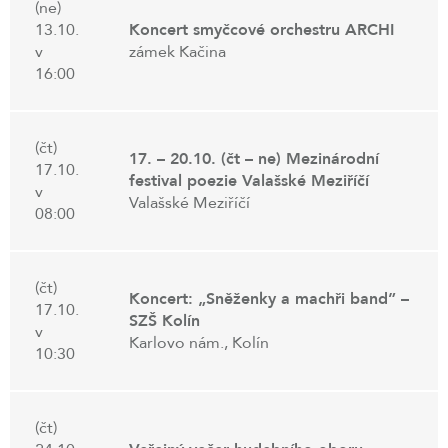
(ne)
13.10.
Koncert smyčcové orchestru ARCHI
v
zámek Kačina
16:00
(čt)
17. – 20.10. (čt – ne) Mezinárodní
17.10.
festival poezie Valašské Meziříčí
v
Valašské Meziříčí
08:00
(čt)
Koncert: „Sněženky a machři band” –
17.10.
SZŠ Kolín
v
Karlovo nám., Kolín
10:30
(čt)