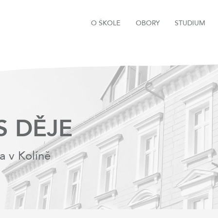
O ŠKOLE
OBORY
STUDIUM
S DĚJE
a v Kolíně