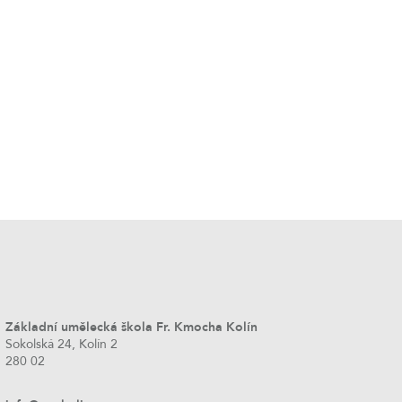
Základní umělecká škola Fr. Kmocha Kolín
Sokolská 24, Kolín 2
280 02