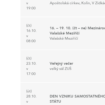
v
Apoštolská církev, Kolín, V Zídká
19:00
(čt)
16. – 19. 10. (čt – ne) Mezináro
16.10.
Valašské Meziříčí
v
Valašské Meziříčí
08:00
(čt)
23.10.
Veřejný večer
v
velký sál ZUŠ
17:00
(út)
28.10.
DEN VZNIKU SAMOSTATNÉH
v
STÁTU