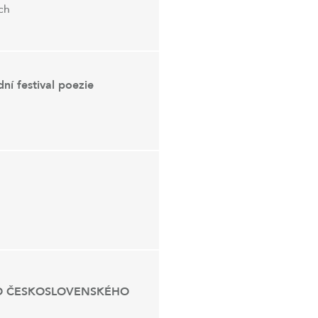
ch
dní festival poezie
O ČESKOSLOVENSKÉHO