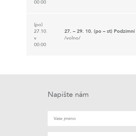
00:00
(po)
27.10.
27. – 29. 10. (po – st) Podzimn
v
/volno/
00:00
Napište nám