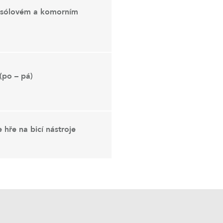
v sólovém a komorním
 (po – pá)
 hře na bicí nástroje