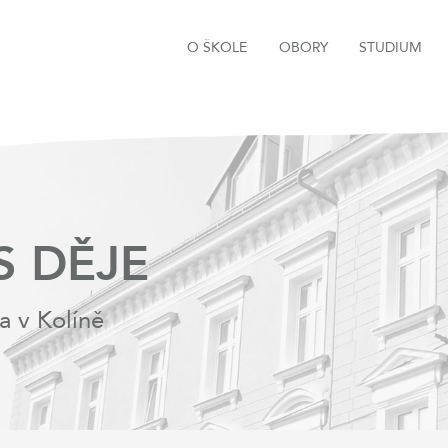
O ŠKOLE
OBORY
STUDIUM
S DĚJE
a v Kolíně