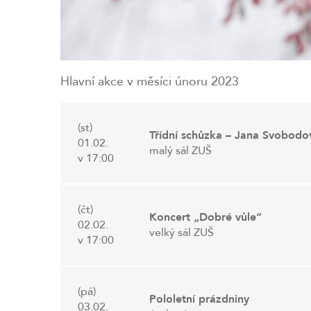
Hlavní akce v měsíci únoru 2023
(st)
Třídní schůzka – Jana Svobodo
01.02.
malý sál ZUŠ
v 17:00
(čt)
Koncert „Dobré vůle“
02.02.
velký sál ZUŠ
v 17:00
(pá)
Pololetní prázdniny
03.02.