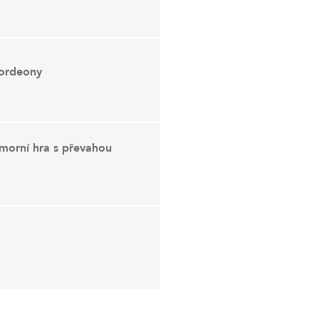
kordeony
morní hra s převahou