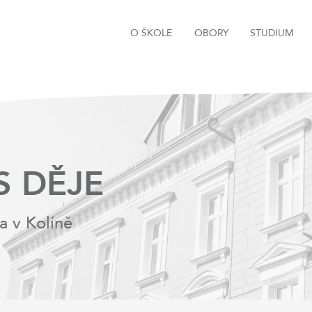
O ŠKOLE
OBORY
STUDIUM
S DĚJE
a v Kolíně