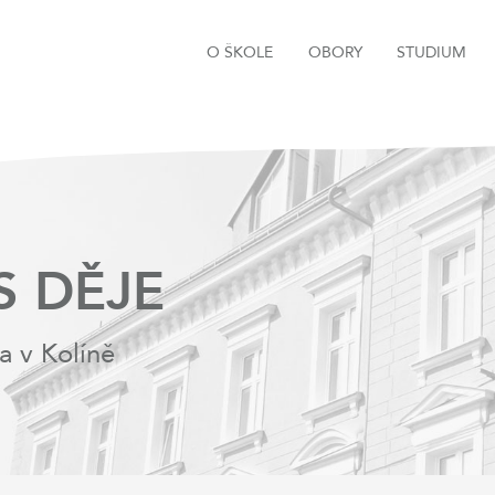
O ŠKOLE
OBORY
STUDIUM
S DĚJE
a v Kolíně