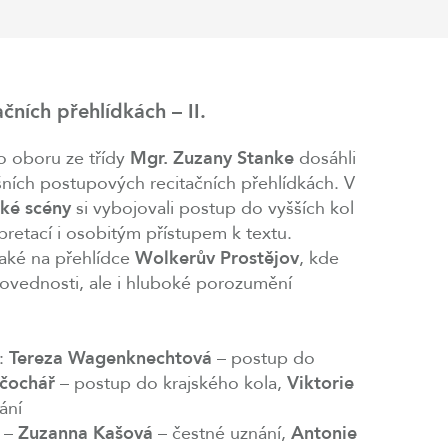
ních přehlídkách – II.
ho oboru ze třídy
Mgr. Zuzany Stanke
dosáhli
šních postupových recitačních přehlídkách. V
ké scény
si vybojovali postup do vyšších kol
rpretací i osobitým přístupem k textu.
také na přehlídce
Wolkerův Prostějov
, kde
 dovednosti, ale i hluboké porozumění
y:
Tereza Wagenknechtová
– postup do
čochář
– postup do krajského kola,
Viktorie
ání
y –
Zuzanna Kašová
– čestné uznání,
Antonie