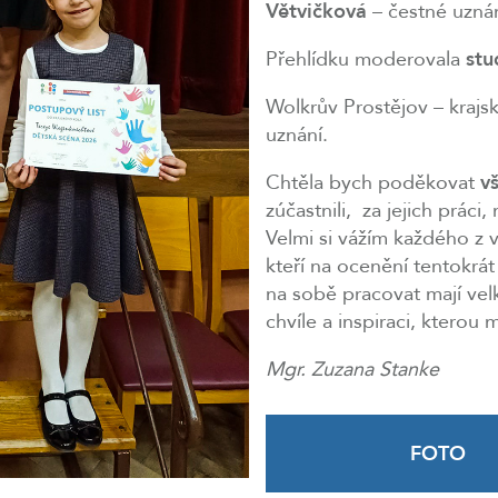
Větvičková
– čestné uzná
Přehlídku moderovala
stu
Wolkrův Prostějov – krajs
uznání.
Chtěla bych poděkovat
v
zúčastnili, za jejich prác
Velmi si vážím každého z vá
kteří na ocenění tentokrát 
na sobě pracovat mají ve
chvíle a inspiraci, kterou 
Mgr. Zuzana Stanke
FOTO