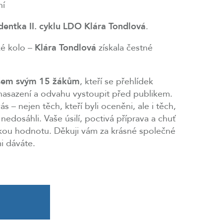
ní
dentka II. cyklu LDO Klára Tondlová
.
ké kolo –
Klára Tondlová
získala čestné
šem svým 15 žákům
, kteří se přehlídek
i, nasazení a odvahu vystoupit před publikem.
s – nejen těch, kteří byli oceněni, ale i těch,
nedosáhli. Vaše úsilí, poctivá příprava a chuť
lkou hodnotu. Děkuji vám za krásné společné
mi dáváte.