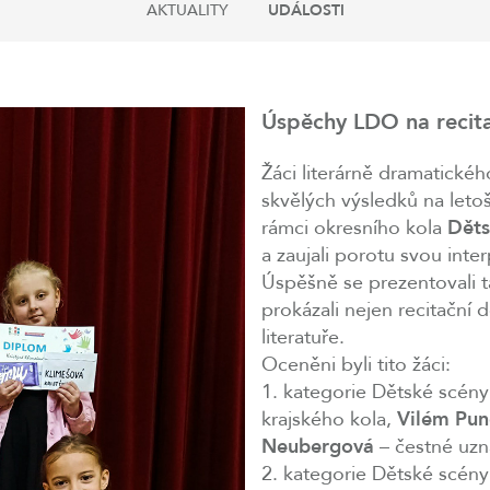
AKTUALITY
UDÁLOSTI
Úspěchy LDO na recitač
Žáci literárně dramatické
skvělých výsledků na leto
rámci okresního kola
Děts
a zaujali porotu svou inte
Úspěšně se prezentovali 
prokázali nejen recitační
literatuře.
Oceněni byli tito žáci:
1. kategorie Dětské scén
krajského kola,
Vilém Pun
Neubergová
– čestné uzn
2. kategorie Dětské scén