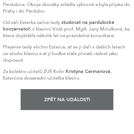
Pardubice. Oboje zkoušky zvládla výborně a byla přijata do
Prahy i do Pardubic.
Od září Esterka začne tedy
studovat na pardubické
konzervatoř
i v klavírní třídě prof. MgA. Jany Mičulkové, ke
které dojížděla několik let na pravidelné konzultace.
Přejeme tedy všichni Esterce, ať se jí daří v dalších letech
ve studiu klavíru a ať jí hudba stále přináší radost jako
doposud.
Za kolektiv učitelů ZUŠ Kolín
Kristýna Cermanová
,
Esterčina dosavadní učitelka klavíru.
ZPĚT NA UDÁLOSTI