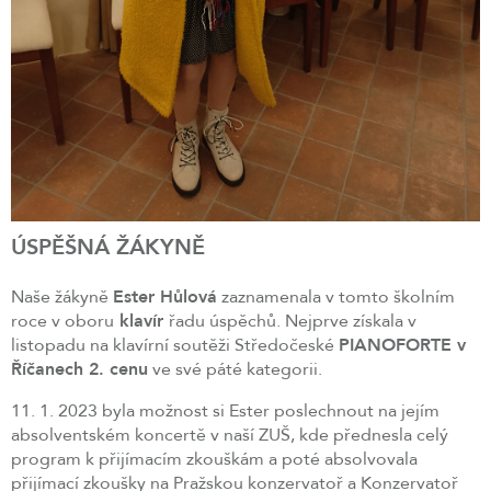
ÚSPĚŠNÁ ŽÁKYNĚ
Naše žákyně
Ester Hůlová
zaznamenala v tomto školním
roce v oboru
klavír
řadu úspěchů. Nejprve získala v
listopadu na klavírní soutěži Středočeské
PIANOFORTE v
Říčanech 2. cenu
ve své páté kategorii.
11. 1. 2023 byla možnost si Ester poslechnout na jejím
absolventském koncertě v naší ZUŠ, kde přednesla celý
program k přijímacím zkouškám a poté absolvovala
přijímací zkoušky na Pražskou konzervatoř a Konzervatoř