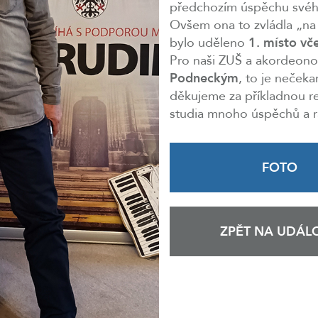
předchozím úspěchu svéh
Ovšem ona to zvládla „na 
bylo uděleno
1. místo vče
Pro naši ZUŠ a akordeon
Podneckým
, to je neček
děkujeme za příkladnou re
studia mnoho úspěchů a r
FOTO
ZPĚT NA UDÁLO