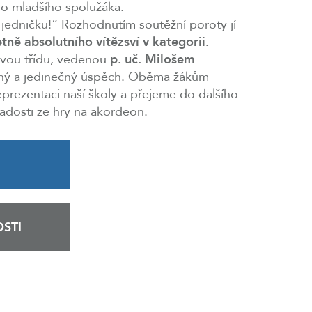
o mladšího spolužáka.
jedničku!“ Rozhodnutím soutěžní poroty jí
tně absolutního vítězsví v kategorii.
ovou třídu, vedenou
p. uč. Milošem
aný a jedinečný úspěch. Oběma žákům
prezentaci naší školy a přejeme do dalšího
adosti ze hry na akordeon.
STI