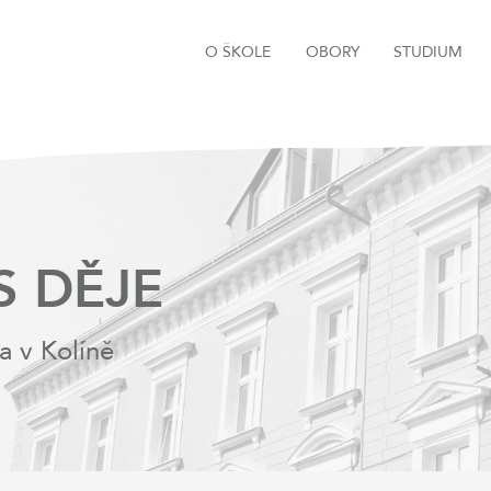
O ŠKOLE
OBORY
STUDIUM
S DĚJE
a v Kolíně