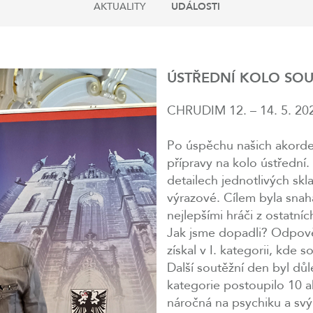
AKTUALITY
UDÁLOSTI
ÚSTŘEDNÍ KOLO SOU
CHRUDIM 12. – 14. 5. 20
Po úspěchu našich akorde
přípravy na kolo ústřední.
detailech jednotlivých skl
výrazové. Cílem byla snah
nejlepšími hráči z ostatníc
Jak jsme dopadli? Odpov
získal v I. kategorii, kde 
Další soutěžní den byl důl
kategorie postoupilo 10 a
náročná na psychiku a sv