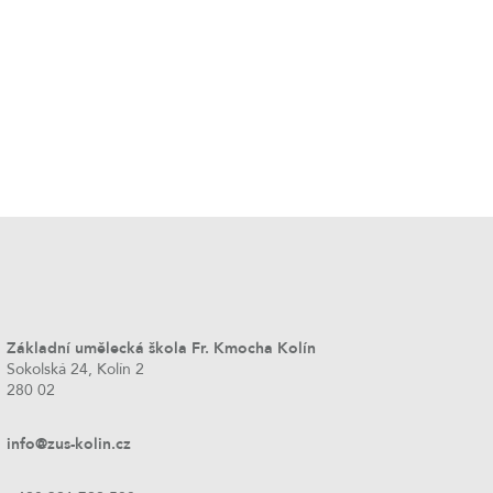
Základní umělecká škola Fr. Kmocha Kolín
Sokolská 24, Kolín 2
280 02
info@zus-kolin.cz