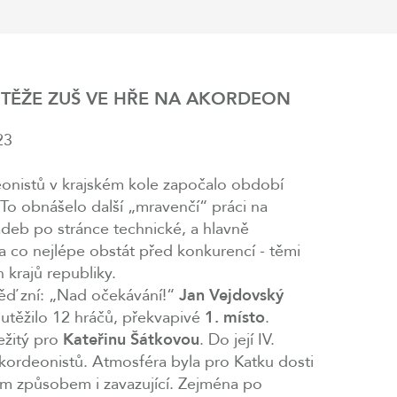
TĚŽE ZUŠ VE HŘE NA AKORDEON
23
onistů v krajském kole započalo období
 To obnášelo další „mravenčí“ práci na
adeb po stránce technické, a hlavně
a co nejlépe obstát před konkurencí - těmi
h krajů republiky.
ěď zní: „Nad očekávání!“
Jan Vejdovský
soutěžilo 12 hráčů, překvapivé
1. místo
.
ežitý pro
Kateřinu Šátkovou
. Do její IV.
kordeonistů. Atmosféra byla pro Katku dosti
ým způsobem i zavazující. Zejména po