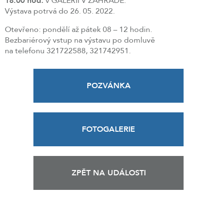
18.00 hod.
v GALERII V ZAHRADĚ.
Výstava potrvá do 26. 05. 2022.
Otevřeno: pondělí až pátek 08 – 12 hodin.
Bezbariérový vstup na výstavu po domluvě
na telefonu 321722588, 321742951.
POZVÁNKA
FOTOGALERIE
ZPĚT NA UDÁLOSTI