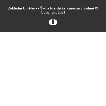
Základní Umělecká Škola Františka Kmocha v Kolíně
©
Copyright 2026