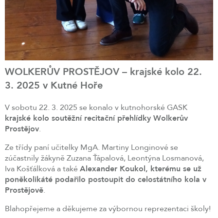
WOLKERŮV PROSTĚJOV – krajské kolo 22.
3. 2025 v Kutné Hoře
V sobotu 22. 3. 2025 se konalo v kutnohorské GASK
krajské kolo soutěžní recitační přehlídky Wolkerův
Prostějov
.
Ze třídy paní učitelky MgA. Martiny Longinové se
zúčastnily žákyně Zuzana Ťápalová, Leontýna Losmanová,
Iva Košťálková a také
Alexander Koukol, kterému se už
poněkolikáté podařilo postoupit do celostátního kola v
Prostějově
.
Blahopřejeme a děkujeme za výbornou reprezentaci školy!