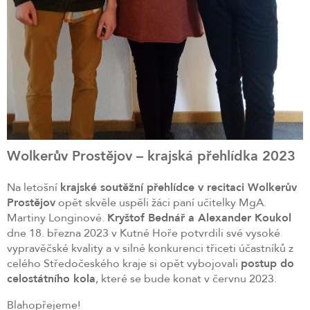
Wolkerův Prostějov – krajská přehlídka 2023
Na letošní
krajské soutěžní přehlídce v recitaci Wolkerův
Prostějov
opět skvěle uspěli žáci paní učitelky MgA.
Martiny Longinové.
Kryštof Bednář a Alexander Koukol
dne 18. března 2023 v Kutné Hoře potvrdili své vysoké
vypravěčské kvality a v silné konkurenci třiceti účastníků z
celého Středočeského kraje si opět vybojovali
postup do
celostátního kola
, které se bude konat v červnu 2023.
Blahopřejeme!