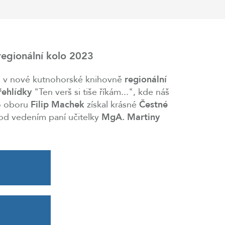
regionální kolo 2023
o v nové kutnohorské knihovně
regionální
řehlídky
"Ten verš si tiše říkám...", kde náš
ho oboru
Filip Machek
získal krásné
Čestné
pod vedením paní učitelky
MgA. Martiny