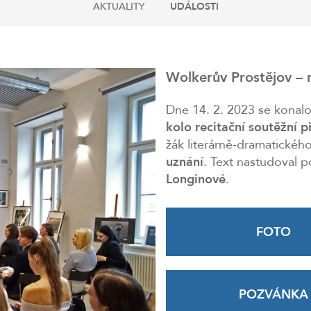
AKTUALITY
UDÁLOSTI
Wolkerův Prostějov – 
Dne 14. 2. 2023 se konal
kolo recitační soutěžní p
žák literárně-dramatické
uznání
. Text nastudoval 
Longinové
.
FOTO
POZVÁNKA