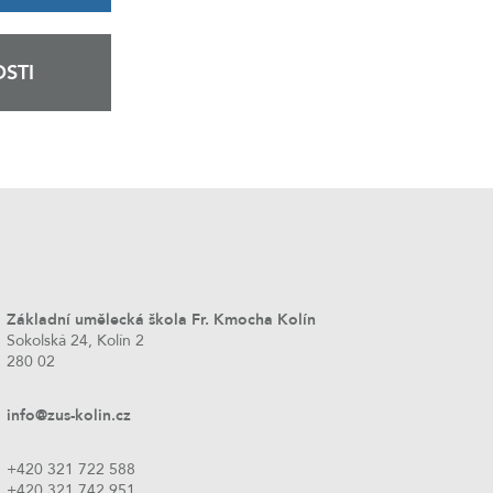
STI
Základní umělecká škola Fr. Kmocha Kolín
Sokolská 24, Kolín 2
280 02
info@zus-kolin.cz
+420 321 722 588
+420 321 742 951