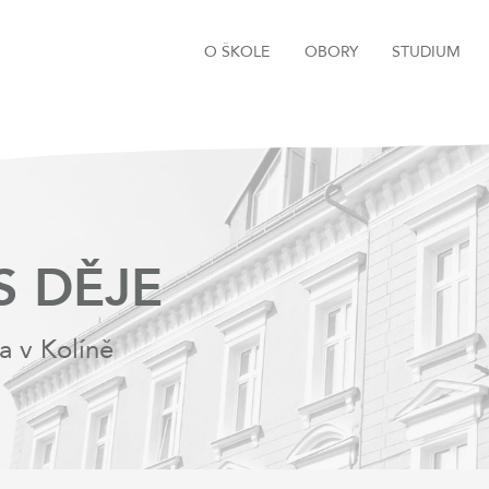
O ŠKOLE
OBORY
STUDIUM
S DĚJE
a v Kolíně