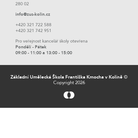
280 02
info@zus-kolin.cz
+420 321 722 588
+420 321 742 951
Pro veřejnost kancelář školy otevřena
Pondělí - Pátek
09:00 - 11:00 a 13:00 - 15:00
Základní Umělecká Škola Františka Kmocha v Kolíně
©
Copyright 2026