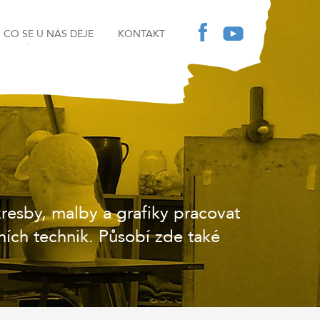
CO SE U NÁS DĚJE
KONTAKT
esby, malby a grafiky pracovat
ních technik. Působí zde také