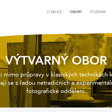
O ŠKOLE
OBORY
STUDIUM
VÝTVARNÝ OBOR
mimo průpravy v klasických technikách kr
kají se s řadou netradičních a experimentál
fotografické oddělení.