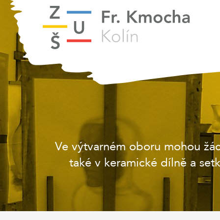
Ve výtvarném oboru mohou žáci 
také v keramické dílně a set