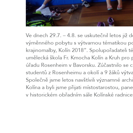
Ve dnech 29.7. – 4.8. se uskutečnil letos již
výměnného pobytu s výtvarnou tématikou po
krajinomalby, Kolín 2018“. Spolupořadateli t
umělecká škola Fr. Kmocha Kolín a Kruh pro 
úřadu Rosenheim v Bavorsku. Zúčastnilo se 
studentů z Rosenheimu a okolí a 9 žáků výtv
Společně jsme letos navštívili významné arc
Kolína a byli jsme přijati místostarostou, 
v historickém obřadním sále Kolínské radnice