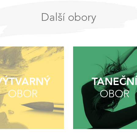
Další obory
VÝTVARNÝ
TANEČN
OBOR
OBOR