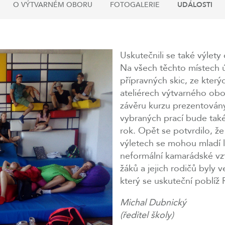
O VÝTVARNÉM OBORU
FOTOGALERIE
UDÁLOSTI
Uskutečnili se také výlet
Na všech těchto místech úč
přípravných skic, ze který
ateliérech výtvarného obor
závěru kurzu prezentovány
vybraných prací bude tak
rok. Opět se potvrdilo, že
výletech se mohou mladí l
neformální kamarádské vz
žáků a jejich rodičů byly ve
který se uskuteční poblíž
Michal Dubnický
(ředitel školy)