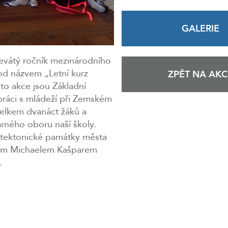
GALERIE
 devátý ročník mezinárodního
d názvem „Letní kurz
ZPĚT NA AKC
éto akce jsou Základní
práci s mládeží při Zemském
celkem dvanáct žáků a
arného oboru naší školy.
hitektonické památky města
panem Michaelem Kašparem
.