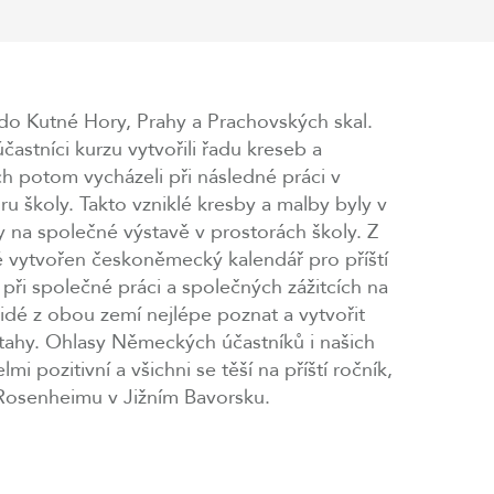
y do Kutné Hory, Prahy a Prachovských skal.
astníci kurzu vytvořili řadu kreseb a
ch potom vycházeli při následné práci v
u školy. Takto vzniklé kresby a malby byly v
 na společné výstavě v prostorách školy. Z
é vytvořen českoněmecký kalendář pro příští
 při společné práci a společných zážitcích na
idé z obou zemí nejlépe poznat a vytvořit
tahy. Ohlasy Německých účastníků i našich
lmi pozitivní a všichni se těší na příští ročník,
 Rosenheimu v Jižním Bavorsku.