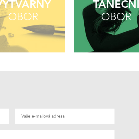
VÝTVARNÝ
TANEČN
OBOR
OBOR