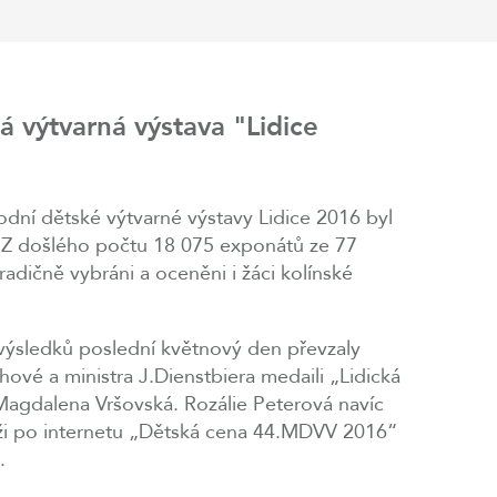
 výtvarná výstava "Lidice
odní dětské výtvarné výstavy Lidice 2016 byl
 Z došlého počtu 18 075 exponátů ze 77
tradičně vybráni a oceněni i žáci kolínské
výsledků poslední květnový den převzaly
hové a ministra J.Dienstbiera medaili „Lidická
Magdalena Vršovská. Rozálie Peterová navíc
těži po internetu „Dětská cena 44.MDVV 2016“
.