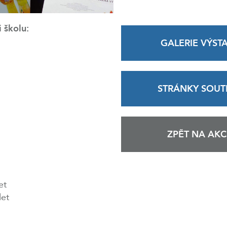
 školu:
GALERIE VÝST
STRÁNKY SOUT
ZPĚT NA AKC
et
let