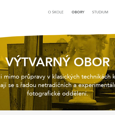
O ŠKOLE
OBORY
STUDIUM
VÝTVARNÝ OBOR
mimo průpravy v klasických technikách kr
kají se s řadou netradičních a experimentál
fotografické oddělení.