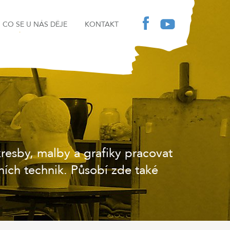
CO SE U NÁS DĚJE
KONTAKT
esby, malby a grafiky pracovat
ních technik. Působí zde také