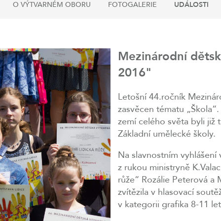
O VÝTVARNÉM OBORU
FOTOGALERIE
UDÁLOSTI
Mezinárodní dětská
2016"
Letošní 44.ročník Mezinár
zasvěcen tématu „Škola“.
zemí celého světa byli již 
Základní umělecké školy.
Na slavnostním vyhlášení 
z rukou ministryně K.Valac
růže“ Rozálie Peterová a 
zvítězila v hlasovací sou
v kategorii grafika 8-11 let