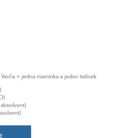
, Verča + jedna maminka a jeden tatínek
)
O)
 absolvent)
bsolvent)
E