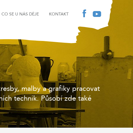
CO SE U NÁS DĚJE
KONTAKT
esby, malby a grafiky pracovat
ních technik. Působí zde také