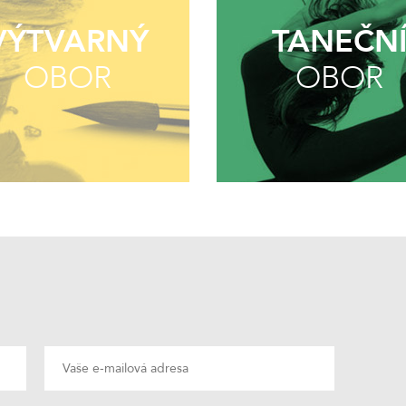
VÝTVARNÝ
TANEČN
OBOR
OBOR