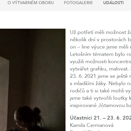
O VÝTVARNÉM OBORU
FOTOGALERIE
UDÁLOSTI
Už potřetí měli možnost ž
několik dní v prostorách 
on – line výuce jsme měli
Letošním tématem bylo ro
využili možnosti koncentrac
vytvářet grafiku, malova
23. 6. 2021 jsme se ještě 
s mladšími žáky. Nebylo n
rodičů a ti si také mohli 
jsme také vytvořili loutky
inspirované Jótamovou bajk
Účastníci 21. – 23. 6. 20
Kamila Cermanová